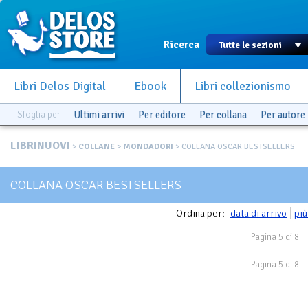
Ricerca
Libri Delos Digital
Ebook
Libri collezionismo
Sfoglia per
Ultimi arrivi
Per editore
Per collana
Per autore
LIBRINUOVI
>
COLLANE
>
MONDADORI
> COLLANA OSCAR BESTSELLERS
COLLANA OSCAR BESTSELLERS
Ordina per:
data di arrivo
più
Pagina 5 di 8
Pagina 5 di 8