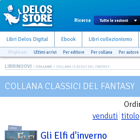
Ricerca
Libri Delos Digital
Ebook
Libri collezionismo
Sfoglia per
Ultimi arrivi
Per editore
Per collana
Per autore
LIBRINUOVI
>
COLLANE
> COLLANA CLASSICI DEL FANTASY
COLLANA CLASSICI DEL FANTASY
Ordi
venduti
titolo
LIBRI
Gli Elfi d'inverno