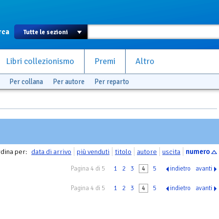
rca
Libri collezionismo
Premi
Altro
Per collana
Per autore
Per reparto
dina per:
data di arrivo
più venduti
titolo
autore
uscita
numero
Pagina 4 di 5
1
2
3
4
5
indietro
avanti
Pagina 4 di 5
1
2
3
4
5
indietro
avanti