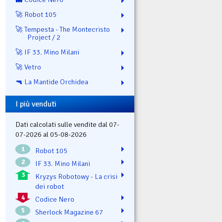
🚀 Robot 105
🚀 Tempesta - The Montecristo
Project / 2
🚀 IF 33. Mino Milani
🚀 Vetro
🔫 La Mantide Orchidea
I più venduti
Dati calcolati sulle vendite dal 07-
07-2026 al 05-08-2026
1
Robot 105
2
IF 33. Mino Milani
3
Kryzys Robotowy - La crisi
dei robot
4
Codice Nero
5
Sherlock Magazine 67