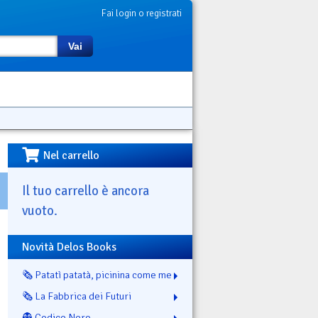
Fai login o registrati
Vai
Nel carrello
Il tuo carrello è ancora
vuoto.
Novità Delos Books
🗞️ Patatì patatà, picinina come me
🗞️ La Fabbrica dei Futuri
👻 Codice Nero