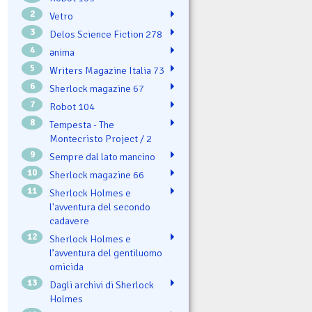
2
Vetro
3
Delos Science Fiction 278
4
ənima
5
Writers Magazine Italia 73
6
Sherlock magazine 67
7
Robot 104
8
Tempesta - The
Montecristo Project / 2
9
Sempre dal lato mancino
10
Sherlock magazine 66
11
Sherlock Holmes e
l'avventura del secondo
cadavere
12
Sherlock Holmes e
l’avventura del gentiluomo
omicida
13
Dagli archivi di Sherlock
Holmes