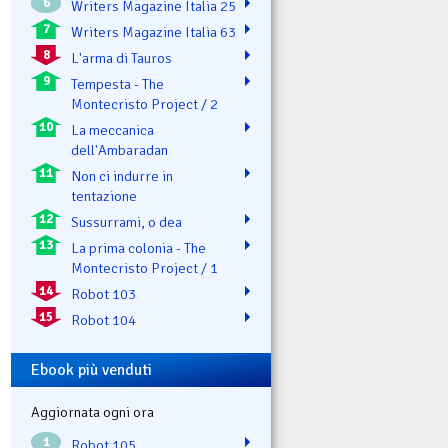
6
Writers Magazine Italia 25
7
Writers Magazine Italia 63
8
L'arma di Tauros
9
Tempesta - The
Montecristo Project / 2
10
La meccanica
dell'Ambaradan
11
Non ci indurre in
tentazione
12
Sussurrami, o dea
13
La prima colonia - The
Montecristo Project / 1
14
Robot 103
15
Robot 104
Ebook più venduti
Aggiornata ogni ora
1
Robot 105