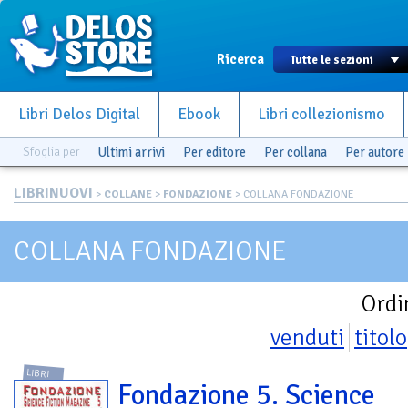
Ricerca
Libri Delos Digital
Ebook
Libri collezionismo
Sfoglia per
Ultimi arrivi
Per editore
Per collana
Per autore
LIBRINUOVI
>
COLLANE
>
FONDAZIONE
> COLLANA FONDAZIONE
COLLANA FONDAZIONE
Ordi
venduti
titolo
LIBRI
Fondazione 5. Science