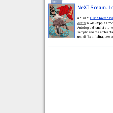
LIBRI
NeXT Sream. Lo
a cura di
Lukha Kremo Bar
Avatar
n. 40 - Kipple Offic
Antologia di undici stori
semplicemente ambientate
una di fila all’altra, sembr