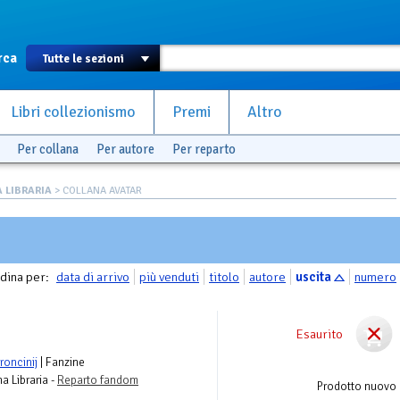
rca
Libri collezionismo
Premi
Altro
Per collana
Per autore
Per reparto
A LIBRARIA
> COLLANA AVATAR
dina per:
data di arrivo
più venduti
titolo
autore
uscita
numero
Esaurito
oncinij
| Fanzine
na Libraria -
Reparto fandom
Prodotto nuovo