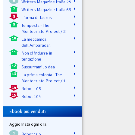
6
Writers Magazine Italia 25
7
Writers Magazine Italia 63
8
L'arma di Tauros
9
Tempesta - The
Montecristo Project / 2
10
La meccanica
dell'Ambaradan
11
Non ci indurre in
tentazione
12
Sussurrami, o dea
13
La prima colonia - The
Montecristo Project / 1
14
Robot 103
15
Robot 104
Ebook più venduti
Aggiornata ogni ora
1
Robot 105