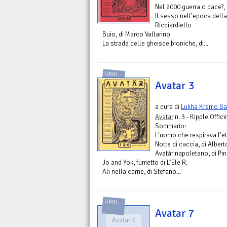
Nel 2000 guerra o pace?, 
Il sesso nell'epoca della
Ricciardiello
Buio, di Marco Vallarino
La strada delle gheisce bioniche, di...
LIBRI
Avatar 3
a cura di
Lukha Kremo Bar
Avatar
n. 3 - Kipple Offici
Sommario:
L'uomo che respirava l'et
Notte di caccia, di Alber
Avatàr napoletano, di Pi
Jo and Yok, fumetto di L'Ele R.
Ali nella carne, di Stefano...
LIBRI
Avatar 7
Avatar 7