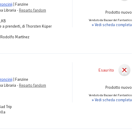
oncinij
| Fanzine
na Libraria -
Reparto fandom
Prodotto nuovo
Venduto da Bazaar del Fantastico
 LKB
» Vedi scheda completa
 a prenderti, di Thorsten Küper
di Rodolfo Martínez
Esaurito
oncinij
| Fanzine
na Libraria -
Reparto fandom
Prodotto nuovo
Venduto da Bazaar del Fantastico
» Vedi scheda completa
Bad Trip
ella