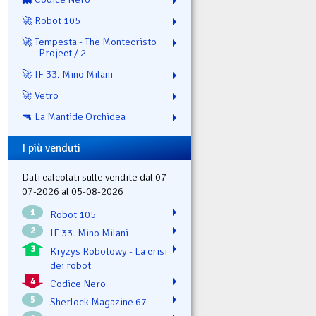
🚀 Robot 105
🚀 Tempesta - The Montecristo
Project / 2
🚀 IF 33. Mino Milani
🚀 Vetro
🔫 La Mantide Orchidea
I più venduti
Dati calcolati sulle vendite dal 07-
07-2026 al 05-08-2026
1
Robot 105
2
IF 33. Mino Milani
3
Kryzys Robotowy - La crisi
dei robot
4
Codice Nero
5
Sherlock Magazine 67