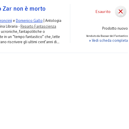
 Zar non è morto
Esaurito
oncinij
e
Domenico Gallo
| Antologia
ina Libraria -
Reparto Fantascienza
Prodotto nuovo
e ucroniche, fantapolitiche o
Venduto da Bazaar del Fantastico
 in un “tempo fantastico” che, lette
» Vedi scheda completa
ano riscrivere gli ultimi cent’anni di...