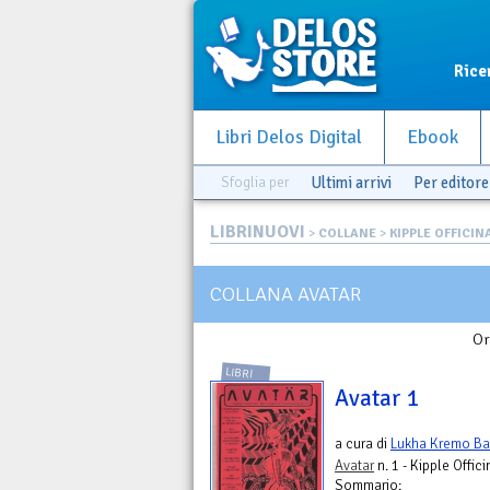
Rice
Libri Delos Digital
Ebook
Sfoglia per
Ultimi arrivi
Per editore
LIBRINUOVI
>
COLLANE
>
KIPPLE OFFICIN
COLLANA AVATAR
Or
LIBRI
Avatar 1
a cura di
Lukha Kremo Bar
Avatar
n. 1 - Kipple Offici
Sommario: