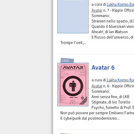
a cura di
Lukha Kremo Bar
Avatar
n. 7 - Kipple Offici
Sommario:
Stranieri nello spazio, di
Quando il bluesman viene
Aheah!, di Ian Watson
Il flusso dell'universo, 
Trompe l'oeil,...
LIBRI
Avatar 6
a cura di
Lukha Kremo Bar
Avatar
n. 6 - Kipple Offici
Sommario:
Anni senza fine, di LKB
Stigmate, di Ivo Torello
Psycho, fumetto di Prof. 
Non può piovere per sempre Emiliano Farin
Il cyberpunk dal postmodernismo...