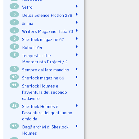
2
Vetro
3
Delos Science Fiction 278
4
ənima
5
Writers Magazine Italia 73
6
Sherlock magazine 67
7
Robot 104
8
Tempesta - The
Montecristo Project / 2
9
Sempre dal lato mancino
10
Sherlock magazine 66
11
Sherlock Holmes e
l'avventura del secondo
cadavere
12
Sherlock Holmes e
l’avventura del gentiluomo
omicida
13
Dagli archivi di Sherlock
Holmes