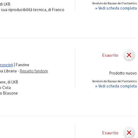
Venduto da Bazaar del Fantastico
di LKB
» Vedi scheda completa
 sua riproducibilità tecnica, di Franco
Esaurito
oncinij
| Fanzine
na Libraria -
Reparto fandom
Prodotto nuovo
Venduto da Bazaar del Fantastico
ere, di LKB
» Vedi scheda completa
to Cola
no Blasone
Esaurito