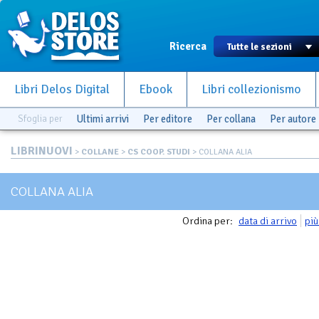
Ricerca
Libri Delos Digital
Ebook
Libri collezionismo
Sfoglia per
Ultimi arrivi
Per editore
Per collana
Per autore
LIBRINUOVI
>
COLLANE
>
CS COOP. STUDI
> COLLANA ALIA
COLLANA ALIA
Ordina per:
data di arrivo
più