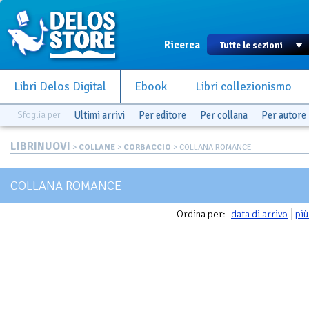
Ricerca
Libri Delos Digital
Ebook
Libri collezionismo
Sfoglia per
Ultimi arrivi
Per editore
Per collana
Per autore
LIBRINUOVI
>
COLLANE
>
CORBACCIO
> COLLANA ROMANCE
COLLANA ROMANCE
Ordina per:
data di arrivo
più