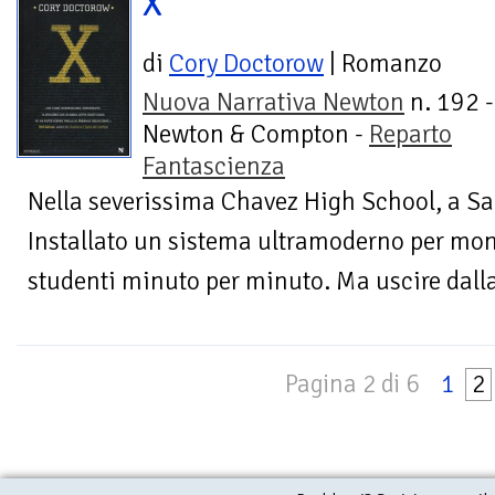
X
di
Cory Doctorow
| Romanzo
Nuova Narrativa Newton
n. 192 -
Newton & Compton -
Reparto
Fantascienza
Nella severissima Chavez High School, a San
Installato un sistema ultramoderno per monit
studenti minuto per minuto. Ma uscire dalla
Pagina 2 di 6
1
2