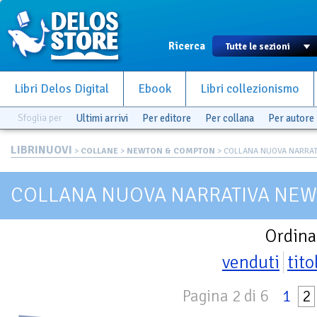
Ricerca
Libri Delos Digital
Ebook
Libri collezionismo
Sfoglia per
Ultimi arrivi
Per editore
Per collana
Per autore
LIBRINUOVI
>
COLLANE
>
NEWTON & COMPTON
> COLLANA NUOVA NARRA
COLLANA NUOVA NARRATIVA NE
Ordina
venduti
tito
Pagina 2 di 6
1
2