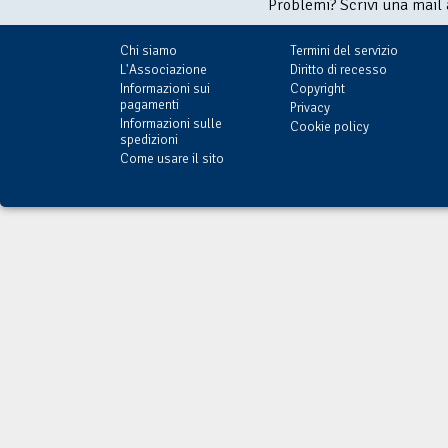
Problemi? Scrivi una mail
Chi siamo
Termini del servizio
L'Associazione
Diritto di recesso
Informazioni sui
Copyright
pagamenti
Privacy
Informazioni sulle
Cookie policy
spedizioni
Come usare il sito