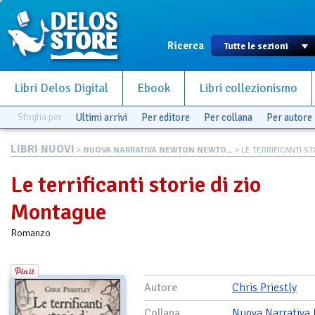
Ricerca
Libri Delos Digital
Ebook
Libri collezionismo
Sfoglia per
Ultimi arrivi
Per editore
Per collana
Per autore
LIBRI NUOVI
>
NUOVA NARRATIVA NEWTON NEWTO...
> LE TERRIFICANTI STOR
Le terrificanti storie di zio
Montague
Romanzo
Autore
Chris Priestly
Collana
Nuova Narrativa