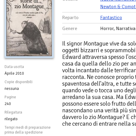
Newton & Compt
Reparto
Fantastico
Genere
Horror, Narrativa
Il signor Montague vive da sol
oggetti bizzarri e soprammobili
Edward attraversa spesso l'os
casa da quella dello zio per a
Data uscita
volta incantato dalle terrifican
Aprile 2010
racconta. Ne conosce proprio ta
Copie disponibili
spaventosa dell'altra, e tutte
nessuna
quando vede o tocca uno degli
arredano la sua casa. Ma Edwa
Pagine
possono essere solo frutto del
240
nascondano una verità più sini
Rilegatura
davvero lo zio Montague? E ch
rilegato
che cercano di entrare nella 
Tempi medi di preparazione
prima della spedizione