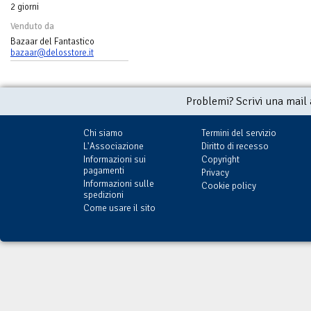
2 giorni
Venduto da
Bazaar del Fantastico
bazaar@delosstore.it
Problemi? Scrivi una mail
Chi siamo
Termini del servizio
L'Associazione
Diritto di recesso
Informazioni sui
Copyright
pagamenti
Privacy
Informazioni sulle
Cookie policy
spedizioni
Come usare il sito