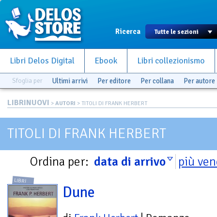
Ricerca
Libri Delos Digital
Ebook
Libri collezionismo
Sfoglia per
Ultimi arrivi
Per editore
Per collana
Per autore
LIBRINUOVI
>
AUTORI
> TITOLI DI FRANK HERBERT
TITOLI DI FRANK HERBERT
Ordina per:
data di arrivo
più ven
LIBRI
Dune