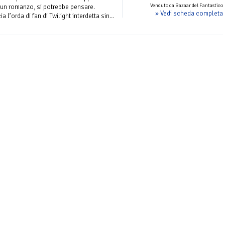
Venduto da Bazaar del Fantastico
r un romanzo, si potrebbe pensare.
» Vedi scheda completa
a l’orda di fan di Twilight interdetta sin...