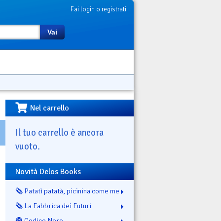
Fai login o registrati
Vai
Nel carrello
Il tuo carrello è ancora
vuoto.
Novità Delos Books
🗞️ Patatì patatà, picinina come me
🗞️ La Fabbrica dei Futuri
👻 Codice Nero