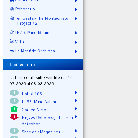
🚀 Robot 105
🚀 Tempesta - The Montecristo
Project / 2
🚀 IF 33. Mino Milani
🚀 Vetro
🔫 La Mantide Orchidea
I più venduti
Dati calcolati sulle vendite dal 10-
07-2026 al 08-08-2026
1
Robot 105
2
IF 33. Mino Milani
3
Codice Nero
4
Kryzys Robotowy - La crisi
dei robot
5
Sherlock Magazine 67