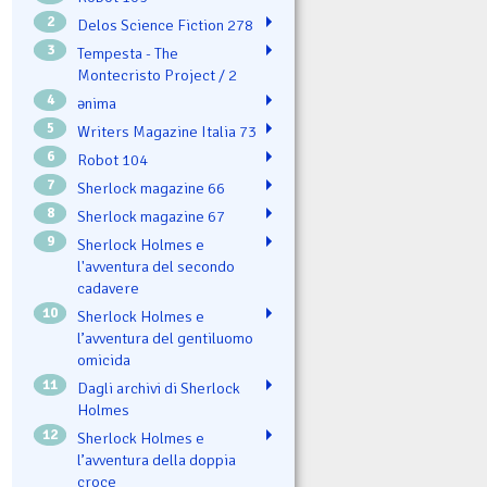
2
Delos Science Fiction 278
3
Tempesta - The
Montecristo Project / 2
4
ənima
5
Writers Magazine Italia 73
6
Robot 104
7
Sherlock magazine 66
8
Sherlock magazine 67
9
Sherlock Holmes e
l'avventura del secondo
cadavere
10
Sherlock Holmes e
l’avventura del gentiluomo
omicida
11
Dagli archivi di Sherlock
Holmes
12
Sherlock Holmes e
l’avventura della doppia
croce