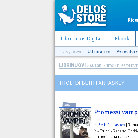
Rice
Libri Delos Digital
Ebook
Sfoglia per
Ultimi arrivi
Per editore
LIBRINUOVI
>
AUTORI
> TITOLI DI BETH FA
TITOLI DI BETH FANTASKEY
LIBRI
Promessi vampi
di
Beth Fantaskey
| Roma
Y
- Giunti -
Reparto Gothi
Un liceo, una ragazza e u