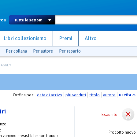
rca
Libri collezionismo
Premi
Altro
Per collana
Per autore
Per reparto
NTASKEY
Ordina per:
data di arrivo
più venduti
titolo
autore
uscita
ri
Esaurito
nzo
c
Prodotto nuovo
n vampiro irresistibile: non troppo