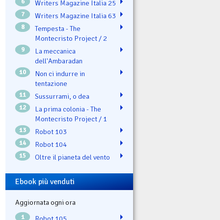
6
Writers Magazine Italia 25
7
Writers Magazine Italia 63
8
Tempesta - The
Montecristo Project / 2
9
La meccanica
dell'Ambaradan
10
Non ci indurre in
tentazione
11
Sussurrami, o dea
12
La prima colonia - The
Montecristo Project / 1
13
Robot 103
14
Robot 104
15
Oltre il pianeta del vento
Ebook più venduti
Aggiornata ogni ora
1
Robot 105