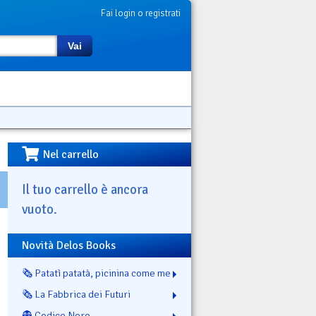
Fai login o registrati
Vai
Nel carrello
Il tuo carrello è ancora
vuoto.
Novità Delos Books
🗞️ Patatì patatà, picinina come me
🗞️ La Fabbrica dei Futuri
👻 Codice Nero