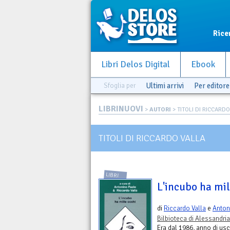
Rice
Libri Delos Digital
Ebook
Sfoglia per
Ultimi arrivi
Per editore
LIBRINUOVI
>
AUTORI
> TITOLI DI RICCARD
TITOLI DI RICCARDO VALLA
LIBRI
L'incubo ha mil
di
Riccardo Valla
e
Anton
Bilbioteca di Alessandria
Era dal 1986, anno di usc