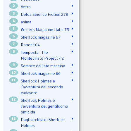
2
Vetro
3
Delos Science Fiction 278
4
ənima
5
Writers Magazine Italia 73
6
Sherlock magazine 67
7
Robot 104
8
Tempesta - The
Montecristo Project / 2
9
Sempre dal lato mancino
10
Sherlock magazine 66
11
Sherlock Holmes e
l'avventura del secondo
cadavere
12
Sherlock Holmes e
l’avventura del gentiluomo
omicida
13
Dagli archivi di Sherlock
Holmes