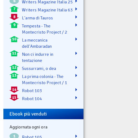
6
Writers Magazine Italia 25
7
Writers Magazine Italia 63
8
L'arma di Tauros
9
Tempesta - The
Montecristo Project / 2
10
La meccanica
dell'Ambaradan
11
Non ci indurre in
tentazione
12
Sussurrami, o dea
13
La prima colonia - The
Montecristo Project / 1
14
Robot 103
15
Robot 104
Ebook più venduti
Aggiornata ogni ora
1
Robot 105