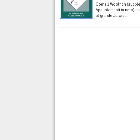
Cornell Woolrich (suppl
Appuntamenti in nero) ch
al grande autore...