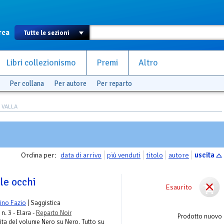
rca
Libri collezionismo
Premi
Altro
Per collana
Per autore
Per reparto
O VALLA
Ordina per:
data di arrivo
più venduti
titolo
autore
uscita
le occhi
Esaurito
ino Fazio
| Saggistica
n. 3 - Elara -
Reparto Noir
Prodotto nuovo
ita del volume Nero su Nero. Tutto su