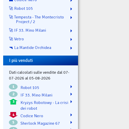
🚀 Robot 105
🚀 Tempesta - The Montecristo
Project / 2
🚀 IF 33. Mino Milani
🚀 Vetro
🔫 La Mantide Orchidea
I più venduti
Dati calcolati sulle vendite dal 07-
07-2026 al 05-08-2026
1
Robot 105
2
IF 33. Mino Milani
3
Kryzys Robotowy - La crisi
dei robot
4
Codice Nero
5
Sherlock Magazine 67