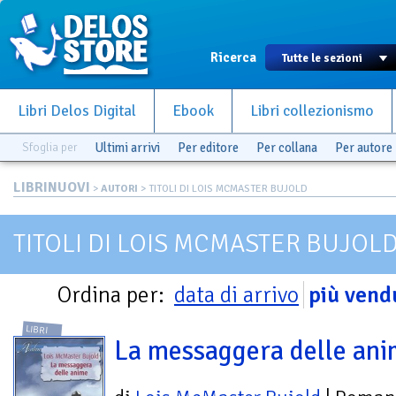
Ricerca
Libri Delos Digital
Ebook
Libri collezionismo
Sfoglia per
Ultimi arrivi
Per editore
Per collana
Per autore
LIBRINUOVI
>
AUTORI
> TITOLI DI LOIS MCMASTER BUJOLD
TITOLI DI LOIS MCMASTER BUJOL
Ordina per:
data di arrivo
più vend
LIBRI
La messaggera delle an