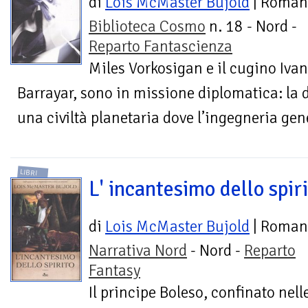
di
Lois McMaster Bujold
| Roman
Biblioteca Cosmo
n. 18 - Nord -
Reparto Fantascienza
Miles Vorkosigan e il cugino Ivan,
Barrayar, sono in missione diplomatica: la
una civiltà planetaria dove l’ingegneria gene
LIBRI
L' incantesimo dello spir
di
Lois McMaster Bujold
| Roman
Narrativa Nord
- Nord -
Reparto
Fantasy
Il principe Boleso, confinato nell