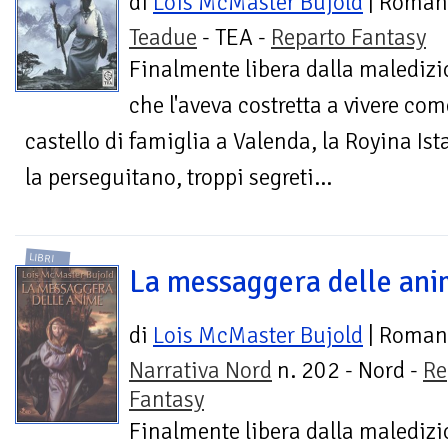
di
Lois McMaster Bujold
| Roman
Teadue
- TEA -
Reparto Fantasy
Finalmente libera dalla malediz
che l'aveva costretta a vivere co
castello di famiglia a Valenda, la Royina Ista
la perseguitano, troppi segreti...
LIBRI
La messaggera delle an
di
Lois McMaster Bujold
| Roman
Narrativa Nord
n. 202 - Nord -
Re
Fantasy
Finalmente libera dalla maledizio