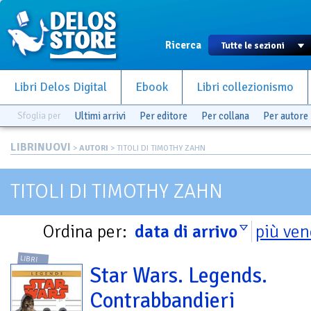
Ricerca
Libri Delos Digital
Ebook
Libri collezionismo
Sfoglia per
Ultimi arrivi
Per editore
Per collana
Per autore
LIBRINUOVI
>
AUTORI
> TITOLI DI TIMOTHY ZAHN
TITOLI DI TIMOTHY ZAHN
Ordina per:
data di arrivo
più ven
LIBRI
Star Wars. Legends.
Contrabbandieri