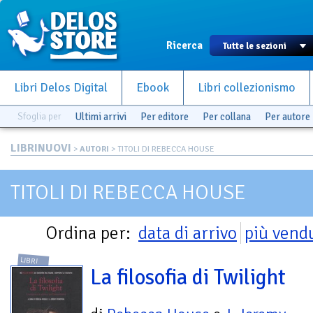
Ricerca
Libri Delos Digital
Ebook
Libri collezionismo
Sfoglia per
Ultimi arrivi
Per editore
Per collana
Per autore
LIBRINUOVI
>
AUTORI
> TITOLI DI REBECCA HOUSE
TITOLI DI REBECCA HOUSE
Ordina per:
data di arrivo
più vend
LIBRI
La filosofia di Twilight