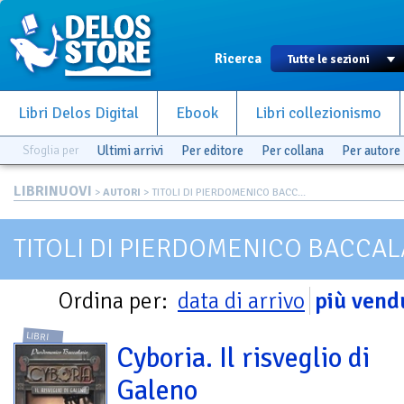
Ricerca
Libri Delos Digital
Ebook
Libri collezionismo
Sfoglia per
Ultimi arrivi
Per editore
Per collana
Per autore
LIBRINUOVI
>
AUTORI
> TITOLI DI PIERDOMENICO BACC...
TITOLI DI PIERDOMENICO BACCAL
Ordina per:
data di arrivo
più vend
LIBRI
Cyboria. Il risveglio di
Galeno