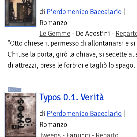
di
Pierdomenico Baccalario
|
Romanzo
Le Gemme
- De Agostini -
Repart
"Otto chiese il permesso di allontanarsi e si
Chiuse la porta, girò la chiave, si sedette al
di attrezzi, prese le forbici e tagliò lo spago.
LIBRI
Typos 0.1. Verità
di
Pierdomenico Baccalario
|
Romanzo
Tweens
- Fanucci -
Reparto