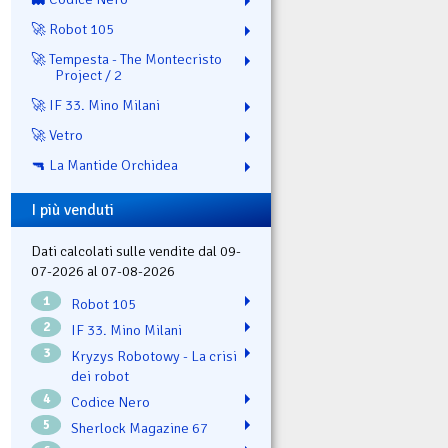
🚀 Robot 105
🚀 Tempesta - The Montecristo
Project / 2
🚀 IF 33. Mino Milani
🚀 Vetro
🔫 La Mantide Orchidea
I più venduti
Dati calcolati sulle vendite dal 09-
07-2026 al 07-08-2026
1
Robot 105
2
IF 33. Mino Milani
3
Kryzys Robotowy - La crisi
dei robot
4
Codice Nero
5
Sherlock Magazine 67