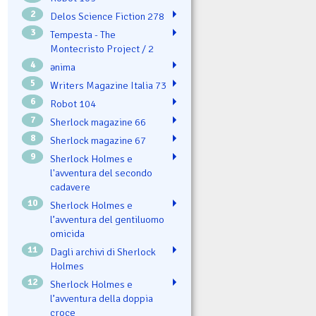
2
Delos Science Fiction 278
3
Tempesta - The
Montecristo Project / 2
4
ənima
5
Writers Magazine Italia 73
6
Robot 104
7
Sherlock magazine 66
8
Sherlock magazine 67
9
Sherlock Holmes e
l'avventura del secondo
cadavere
10
Sherlock Holmes e
l’avventura del gentiluomo
omicida
11
Dagli archivi di Sherlock
Holmes
12
Sherlock Holmes e
l’avventura della doppia
croce