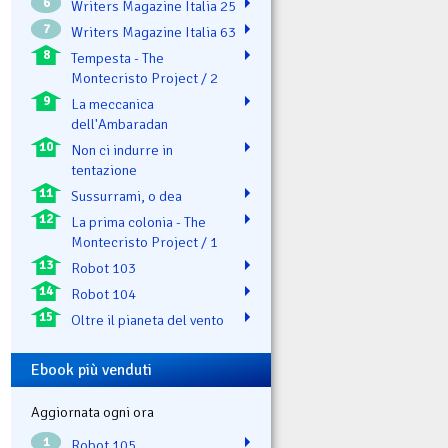
6
Writers Magazine Italia 25
7
Writers Magazine Italia 63
8
Tempesta - The
Montecristo Project / 2
9
La meccanica
dell'Ambaradan
10
Non ci indurre in
tentazione
11
Sussurrami, o dea
12
La prima colonia - The
Montecristo Project / 1
13
Robot 103
14
Robot 104
15
Oltre il pianeta del vento
Ebook più venduti
Aggiornata ogni ora
1
Robot 105