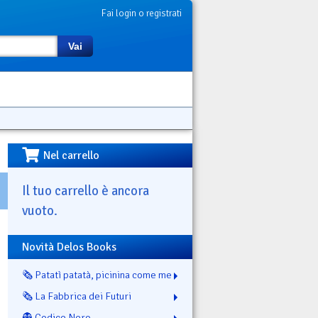
Fai login o registrati
Vai
Nel carrello
Il tuo carrello è ancora
vuoto.
Novità Delos Books
🗞️ Patatì patatà, picinina come me
🗞️ La Fabbrica dei Futuri
👻 Codice Nero