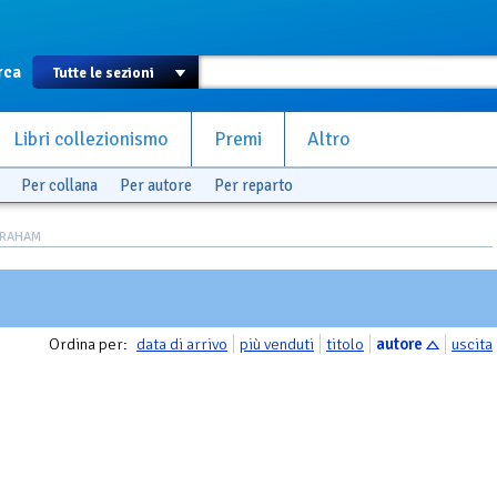
rca
Libri collezionismo
Premi
Altro
Per collana
Per autore
Per reparto
 GRAHAM
Ordina per:
data di arrivo
più venduti
titolo
autore
uscita