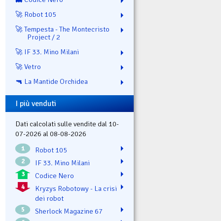
🚀 Robot 105
🚀 Tempesta - The Montecristo
Project / 2
🚀 IF 33. Mino Milani
🚀 Vetro
🔫 La Mantide Orchidea
I più venduti
Dati calcolati sulle vendite dal 10-
07-2026 al 08-08-2026
1
Robot 105
2
IF 33. Mino Milani
3
Codice Nero
4
Kryzys Robotowy - La crisi
dei robot
5
Sherlock Magazine 67