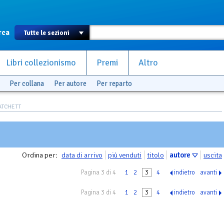
rca
Libri collezionismo
Premi
Altro
Per collana
Per autore
Per reparto
RATCHETT
Ordina per:
data di arrivo
più venduti
titolo
autore
uscita
Pagina 3 di 4
1
2
3
4
indietro
avanti
Pagina 3 di 4
1
2
3
4
indietro
avanti