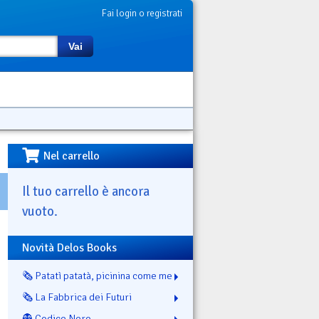
Fai login o registrati
Vai
Nel carrello
Il tuo carrello è ancora
vuoto.
Novità Delos Books
🗞️ Patatì patatà, picinina come me
🗞️ La Fabbrica dei Futuri
👻 Codice Nero