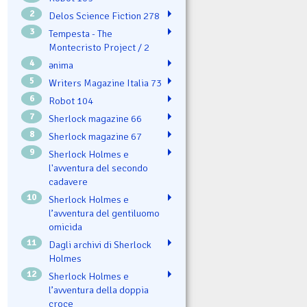
2
Delos Science Fiction 278
3
Tempesta - The
Montecristo Project / 2
4
ənima
5
Writers Magazine Italia 73
6
Robot 104
7
Sherlock magazine 66
8
Sherlock magazine 67
9
Sherlock Holmes e
l'avventura del secondo
cadavere
10
Sherlock Holmes e
l’avventura del gentiluomo
omicida
11
Dagli archivi di Sherlock
Holmes
12
Sherlock Holmes e
l’avventura della doppia
croce