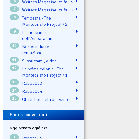
6
Writers Magazine Italia 25
7
Writers Magazine Italia 63
8
Tempesta - The
Montecristo Project / 2
9
La meccanica
dell'Ambaradan
10
Non ci indurre in
tentazione
11
Sussurrami, o dea
12
La prima colonia - The
Montecristo Project / 1
13
Robot 103
14
Robot 104
15
Oltre il pianeta del vento
Ebook più venduti
Aggiornata ogni ora
1
Robot 105