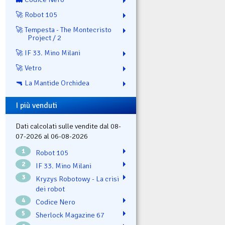
🚀 Robot 105
🚀 Tempesta - The Montecristo
Project / 2
🚀 IF 33. Mino Milani
🚀 Vetro
🔫 La Mantide Orchidea
I più venduti
Dati calcolati sulle vendite dal 08-
07-2026 al 06-08-2026
1
Robot 105
2
IF 33. Mino Milani
3
Kryzys Robotowy - La crisi
dei robot
4
Codice Nero
5
Sherlock Magazine 67