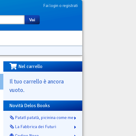
Fai login o registrati
Vai
Nel carrello
Il tuo carrello è ancora
vuoto.
Novità Delos Books
🗞️ Patatì patatà, picinina come me
🗞️ La Fabbrica dei Futuri
👻 Codice Nero