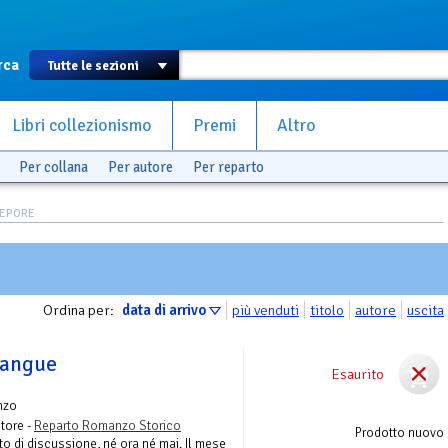
rca
Libri collezionismo
Premi
Altro
Per collana
Per autore
Per reparto
 LEPORE
Ordina per:
data di arrivo
più venduti
titolo
autore
uscita
 sangue
Esaurito
nzo
itore -
Reparto Romanzo Storico
Prodotto nuovo
tto di discussione, né ora né mai. Il mese