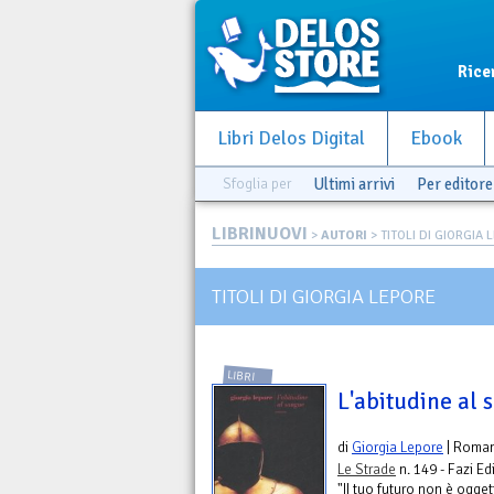
Rice
Libri Delos Digital
Ebook
Sfoglia per
Ultimi arrivi
Per editore
LIBRINUOVI
>
AUTORI
> TITOLI DI GIORGIA
TITOLI DI GIORGIA LEPORE
LIBRI
L'abitudine al
di
Giorgia Lepore
| Roma
Le Strade
n. 149 - Fazi Ed
"II tuo futuro non è ogge