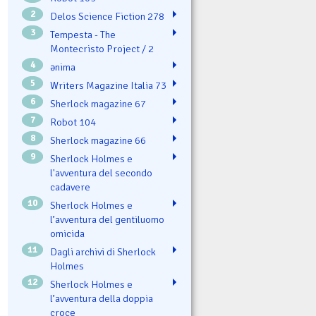
2
Delos Science Fiction 278
3
Tempesta - The
Montecristo Project / 2
4
ənima
5
Writers Magazine Italia 73
6
Sherlock magazine 67
7
Robot 104
8
Sherlock magazine 66
9
Sherlock Holmes e
l'avventura del secondo
cadavere
10
Sherlock Holmes e
l’avventura del gentiluomo
omicida
11
Dagli archivi di Sherlock
Holmes
12
Sherlock Holmes e
l’avventura della doppia
croce