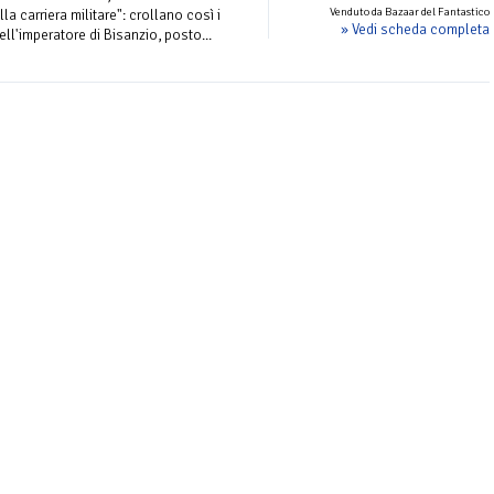
Venduto da Bazaar del Fantastico
la carriera militare": crollano così i
» Vedi scheda completa
dell'imperatore di Bisanzio, posto...