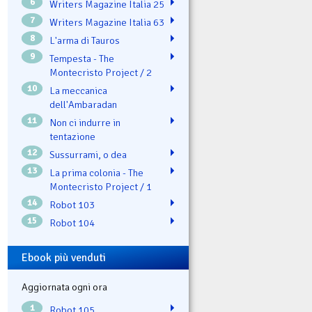
6
Writers Magazine Italia 25
7
Writers Magazine Italia 63
8
L'arma di Tauros
9
Tempesta - The
Montecristo Project / 2
10
La meccanica
dell'Ambaradan
11
Non ci indurre in
tentazione
12
Sussurrami, o dea
13
La prima colonia - The
Montecristo Project / 1
14
Robot 103
15
Robot 104
Ebook più venduti
Aggiornata ogni ora
1
Robot 105