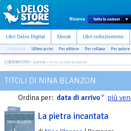
Ricerca
Libri Delos Digital
Ebook
Libri collezionismo
Sfoglia per
Ultimi arrivi
Per editore
Per collana
Per autore
LIBRINUOVI
>
AUTORI
> TITOLI DI NINA BLANZON
TITOLI DI NINA BLANZON
Ordina per:
data di arrivo
più ven
LIBRI
La pietra incantata