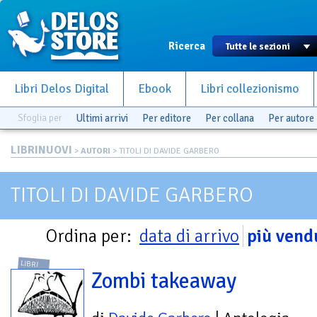
Ricerca
Libri Delos Digital
Ebook
Libri collezionismo
Sfoglia per
Ultimi arrivi
Per editore
Per collana
Per autore
LIBRINUOVI
>
AUTORI
> TITOLI DI DAVIDE GARBERO
TITOLI DI DAVIDE GARBERO
Ordina per:
data di arrivo
più vend
LIBRI
Zombi takeaway