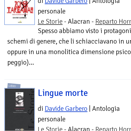
di
Davide Garbero
| Antologia
personale
Le Storie
- Alacran -
Reparto Horr
Spesso abbiamo visto i protagonist
schemi di genere, che li schiacciavano in u
oppure in una monolitica dimensione psico
peggio)...
LIBRI
Lingue morte
di
Davide Garbero
| Antologia
personale
Le Storie
- Alacran -
Reparto Horr