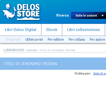
Ricerca
Libri Delos Digital
Ebook
Libri collezionismo
Sfoglia per
Ultimi arrivi
Per editore
Per collana
Per autore
LIBRINUOVI
>
AUTORI
> TITOLI DI JERONIMO TRISTAN
TITOLI DI JERONIMO TRISTAN
Ordina per:
data di a