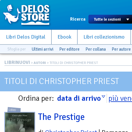
Ricerca
Libri Delos Digital
Ebook
Libri collezionismo
Sfoglia per
Ultimi arrivi
Per editore
Per collana
Per autore
LIBRINUOVI
>
AUTORI
> TITOLI DI CHRISTOPHER PRIEST
TITOLI DI CHRISTOPHER PRIEST
Ordina per:
data di arrivo
più ven
LIBRI
The Prestige