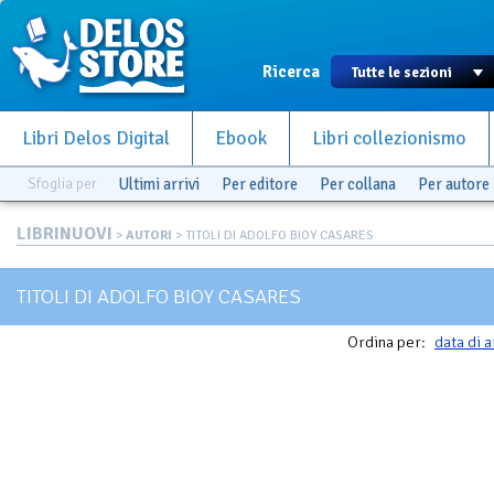
Ricerca
Libri Delos Digital
Ebook
Libri collezionismo
Sfoglia per
Ultimi arrivi
Per editore
Per collana
Per autore
LIBRINUOVI
>
AUTORI
> TITOLI DI ADOLFO BIOY CASARES
TITOLI DI ADOLFO BIOY CASARES
Ordina per:
data di a