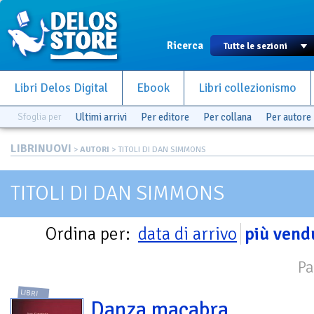
Ricerca
Libri Delos Digital
Ebook
Libri collezionismo
Sfoglia per
Ultimi arrivi
Per editore
Per collana
Per autore
LIBRINUOVI
>
AUTORI
> TITOLI DI DAN SIMMONS
TITOLI DI DAN SIMMONS
Ordina per:
data di arrivo
più vend
Pa
LIBRI
Danza macabra