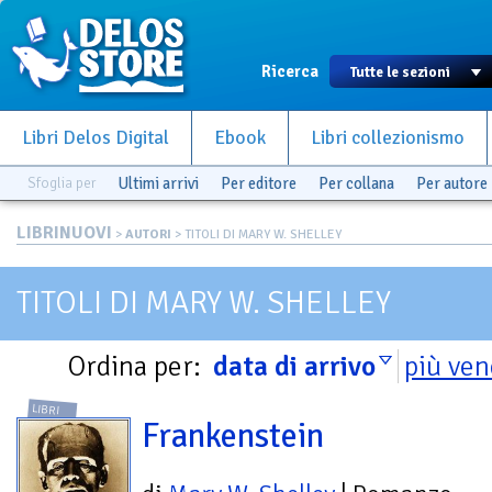
Ricerca
Libri Delos Digital
Ebook
Libri collezionismo
Sfoglia per
Ultimi arrivi
Per editore
Per collana
Per autore
LIBRINUOVI
>
AUTORI
> TITOLI DI MARY W. SHELLEY
TITOLI DI MARY W. SHELLEY
Ordina per:
data di arrivo
più ven
LIBRI
Frankenstein