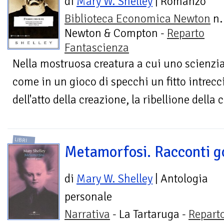
di
Mary W. Shelley
| Romanzo
Biblioteca Economica Newton
n.
Newton & Compton -
Reparto
Fantascienza
Nella mostruosa creatura a cui uno scienziato
come in un gioco di specchi un fitto intrecc
dell'atto della creazione, la ribellione della c
LIBRI
Metamorfosi. Racconti go
di
Mary W. Shelley
| Antologia
personale
Narrativa
- La Tartaruga -
Repart