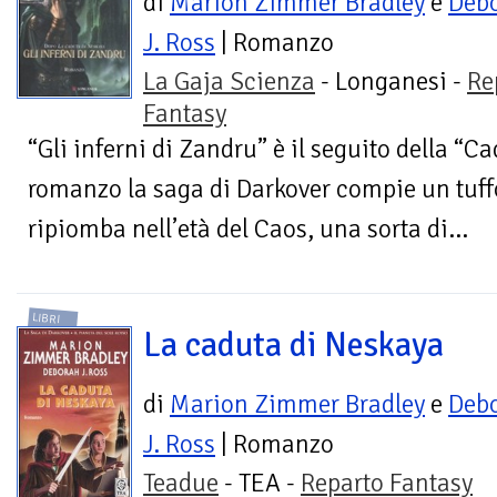
di
Marion Zimmer Bradley
e
Deb
J. Ross
| Romanzo
La Gaja Scienza
- Longanesi -
Re
Fantasy
“Gli inferni di Zandru” è il seguito della “C
romanzo la saga di Darkover compie un tuffo
ripiomba nell’età del Caos, una sorta di...
LIBRI
La caduta di Neskaya
di
Marion Zimmer Bradley
e
Deb
J. Ross
| Romanzo
Teadue
- TEA -
Reparto Fantasy