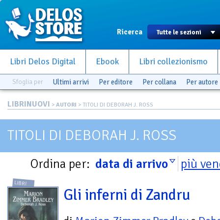
Ricerca
Libri Delos Digital
Ebook
Libri collezionismo
Sfoglia per
Ultimi arrivi
Per editore
Per collana
Per autore
LIBRINUOVI
>
AUTORI
> TITOLI DI DEBORAH J. ROSS
TITOLI DI DEBORAH J. ROSS
Ordina per:
data di arrivo
più ven
LIBRI
Gli inferni di Zandru