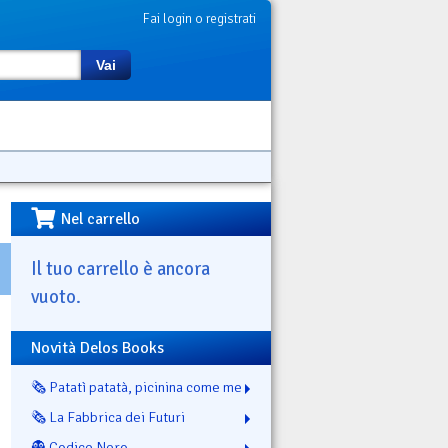
Fai login o registrati
Vai
Nel carrello
Il tuo carrello è ancora
vuoto.
Novità Delos Books
🗞️ Patatì patatà, picinina come me
🗞️ La Fabbrica dei Futuri
👻 Codice Nero