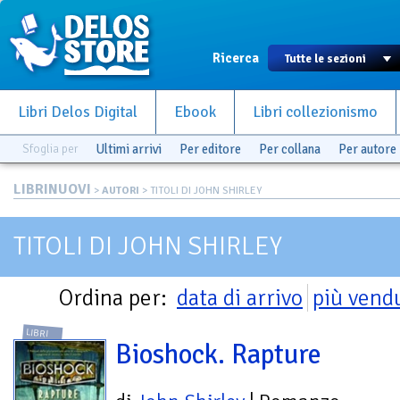
Ricerca
Libri Delos Digital
Ebook
Libri collezionismo
Sfoglia per
Ultimi arrivi
Per editore
Per collana
Per autore
LIBRINUOVI
>
AUTORI
> TITOLI DI JOHN SHIRLEY
TITOLI DI JOHN SHIRLEY
Ordina per:
data di arrivo
più vend
LIBRI
Bioshock. Rapture