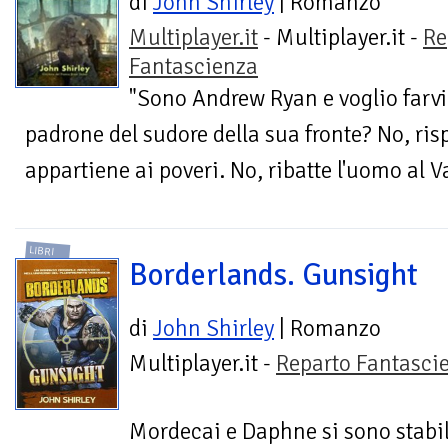
di
John Shirley
| Romanzo
Multiplayer.it
- Multiplayer.it -
Re
Fantascienza
"Sono Andrew Ryan e voglio farv
padrone del sudore della sua fronte? No, r
appartiene ai poveri. No, ribatte l'uomo al V
LIBRI
Borderlands. Gunsight
di
John Shirley
| Romanzo
Multiplayer.it -
Reparto Fantasci
Mordecai e Daphne si sono stabil