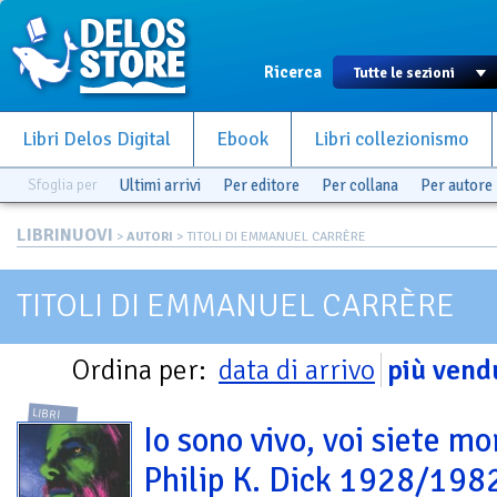
Ricerca
Libri Delos Digital
Ebook
Libri collezionismo
Sfoglia per
Ultimi arrivi
Per editore
Per collana
Per autore
LIBRINUOVI
>
AUTORI
> TITOLI DI EMMANUEL CARRÈRE
TITOLI DI EMMANUEL CARRÈRE
Ordina per:
data di arrivo
più vend
LIBRI
Io sono vivo, voi siete mor
Philip K. Dick 1928/198