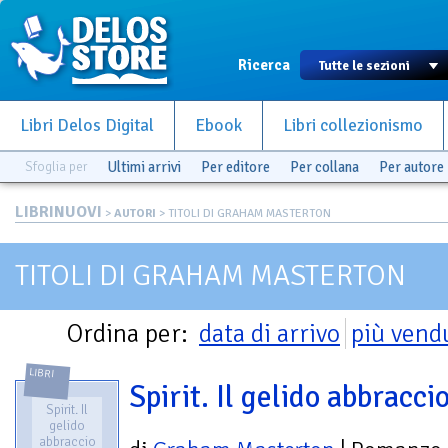
Ricerca
Libri Delos Digital
Ebook
Libri collezionismo
Sfoglia per
Ultimi arrivi
Per editore
Per collana
Per autore
LIBRINUOVI
>
AUTORI
> TITOLI DI GRAHAM MASTERTON
TITOLI DI GRAHAM MASTERTON
Ordina per:
data di arrivo
più vend
LIBRI
Spirit. Il gelido abbracci
Spirit. Il
gelido
abbraccio