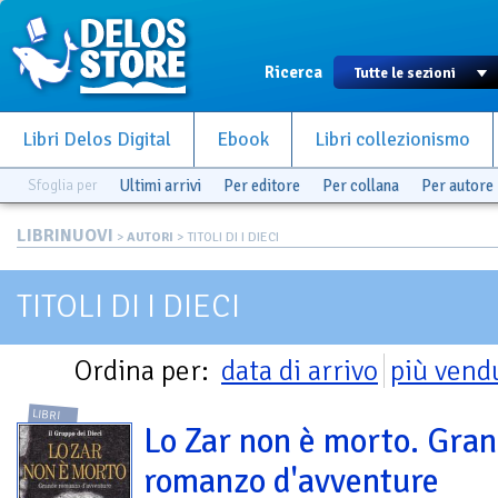
Ricerca
Libri Delos Digital
Ebook
Libri collezionismo
Sfoglia per
Ultimi arrivi
Per editore
Per collana
Per autore
LIBRINUOVI
>
AUTORI
> TITOLI DI I DIECI
TITOLI DI I DIECI
Ordina per:
data di arrivo
più vend
LIBRI
Lo Zar non è morto. Gra
romanzo d'avventure