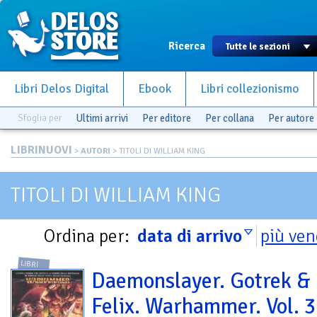
Ricerca
Libri Delos Digital
Ebook
Libri collezionismo
Sfoglia per
Ultimi arrivi
Per editore
Per collana
Per autore
LIBRINUOVI
>
AUTORI
> TITOLI DI WILLIAM KING
TITOLI DI WILLIAM KING
Ordina per:
data di arrivo
più ven
LIBRI
Daemonslayer. Gotrek &
Felix. Warhammer. Vol. 3