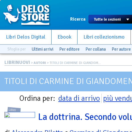
Ricerca
Libri Delos Digital
Ebook
Libri collezionismo
Sfoglia per
Ultimi arrivi
Per editore
Per collana
Per autore
LIBRINUOVI
>
AUTORI
> TITOLI DI CARMINE DI GIANDOM...
TITOLI DI CARMINE DI GIANDOME
Ordina per:
data di arrivo
più vend
LIBRI
La dottrina. Secondo vo