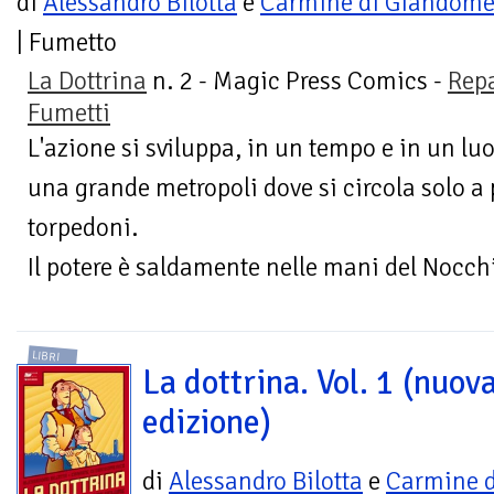
di
Alessandro Bilotta
e
Carmine di Giandome
| Fumetto
La Dottrina
n. 2 - Magic Press Comics -
Rep
Fumetti
L'azione si sviluppa, in un tempo e in un lu
una grande metropoli dove si circola solo a 
torpedoni.
Il potere è saldamente nelle mani del Nocchi
LIBRI
La dottrina. Vol. 1 (nuov
edizione)
di
Alessandro Bilotta
e
Carmine d