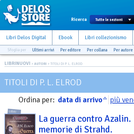
Ricerca
Libri Delos Digital
Ebook
Libri collezionismo
Sfoglia per
Ultimi arrivi
Per editore
Per collana
Per autore
LIBRINUOVI
>
AUTORI
> TITOLI DI P. L. ELROD
TITOLI DI P. L. ELROD
Ordina per:
data di arrivo
più ven
LIBRI
La guerra contro Azalin.
memorie di Strahd.