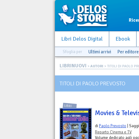
Rice
Libri Delos Digital
Ebook
Sfoglia per
Ultimi arrivi
Per editore
LIBRINUOVI
>
AUTORI
> TITOLI DI PAOLO P
TITOLI DI PAOLO PREVOSTO
LIBRI
Movies & Telev
di
Paolo Prevosto
| Saggi
Reparto Cinema e TV
Volume dedicato agli ogge