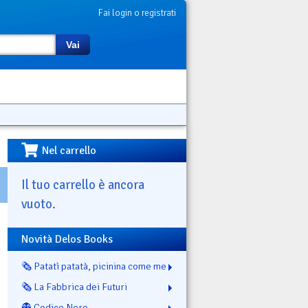
Fai login o registrati
Vai
Nel carrello
Il tuo carrello è ancora
vuoto.
Novità Delos Books
🗞️ Patatì patatà, picinina come me
🗞️ La Fabbrica dei Futuri
👻 Codice Nero