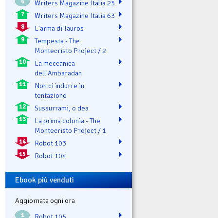
6
Writers Magazine Italia 25
7
Writers Magazine Italia 63
8
L'arma di Tauros
9
Tempesta - The
Montecristo Project / 2
10
La meccanica
dell'Ambaradan
11
Non ci indurre in
tentazione
12
Sussurrami, o dea
13
La prima colonia - The
Montecristo Project / 1
14
Robot 103
15
Robot 104
Ebook più venduti
Aggiornata ogni ora
1
Robot 105