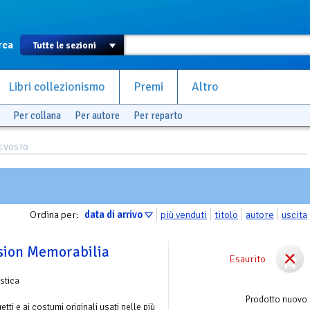
rca
Libri collezionismo
Premi
Altro
Per collana
Per autore
Per reparto
REVOSTO
Ordina per:
data di arrivo
più venduti
titolo
autore
uscita
ision Memorabilia
Esaurito
stica
Prodotto nuovo
tti e ai costumi originali usati nelle più