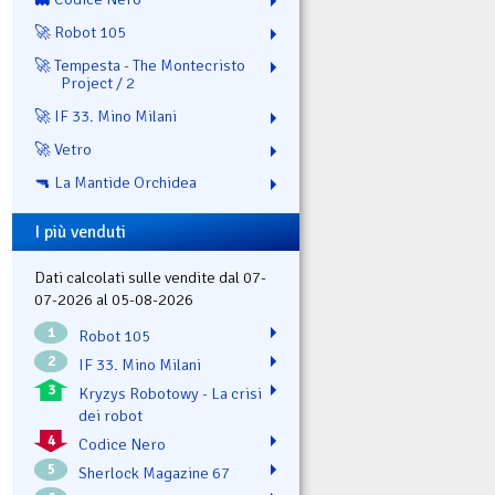
🚀 Robot 105
🚀 Tempesta - The Montecristo
Project / 2
🚀 IF 33. Mino Milani
🚀 Vetro
🔫 La Mantide Orchidea
I più venduti
Dati calcolati sulle vendite dal 07-
07-2026 al 05-08-2026
1
Robot 105
2
IF 33. Mino Milani
3
Kryzys Robotowy - La crisi
dei robot
4
Codice Nero
5
Sherlock Magazine 67