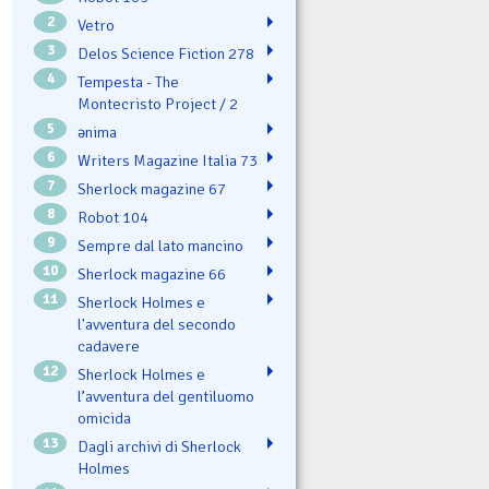
2
Vetro
3
Delos Science Fiction 278
4
Tempesta - The
Montecristo Project / 2
5
ənima
6
Writers Magazine Italia 73
7
Sherlock magazine 67
8
Robot 104
9
Sempre dal lato mancino
10
Sherlock magazine 66
11
Sherlock Holmes e
l'avventura del secondo
cadavere
12
Sherlock Holmes e
l’avventura del gentiluomo
omicida
13
Dagli archivi di Sherlock
Holmes