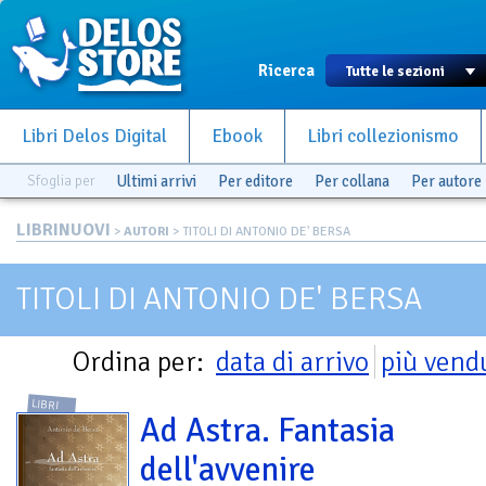
Ricerca
Libri Delos Digital
Ebook
Libri collezionismo
Sfoglia per
Ultimi arrivi
Per editore
Per collana
Per autore
LIBRINUOVI
>
AUTORI
> TITOLI DI ANTONIO DE' BERSA
TITOLI DI ANTONIO DE' BERSA
Ordina per:
data di arrivo
più vend
LIBRI
Ad Astra. Fantasia
dell'avvenire