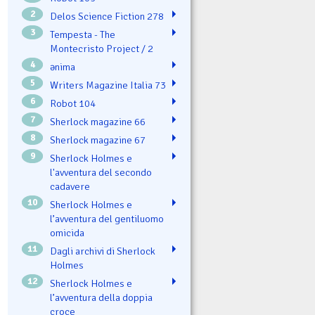
2
Delos Science Fiction 278
3
Tempesta - The
Montecristo Project / 2
4
ənima
5
Writers Magazine Italia 73
6
Robot 104
7
Sherlock magazine 66
8
Sherlock magazine 67
9
Sherlock Holmes e
l'avventura del secondo
cadavere
10
Sherlock Holmes e
l’avventura del gentiluomo
omicida
11
Dagli archivi di Sherlock
Holmes
12
Sherlock Holmes e
l’avventura della doppia
croce