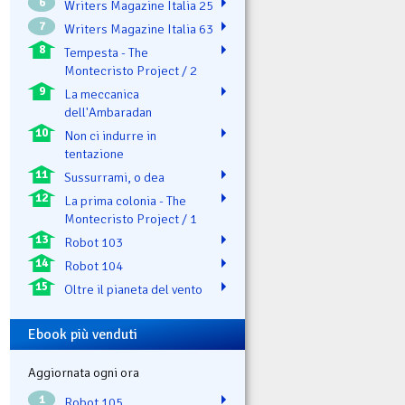
6
Writers Magazine Italia 25
7
Writers Magazine Italia 63
8
Tempesta - The
Montecristo Project / 2
9
La meccanica
dell'Ambaradan
10
Non ci indurre in
tentazione
11
Sussurrami, o dea
12
La prima colonia - The
Montecristo Project / 1
13
Robot 103
14
Robot 104
15
Oltre il pianeta del vento
Ebook più venduti
Aggiornata ogni ora
1
Robot 105