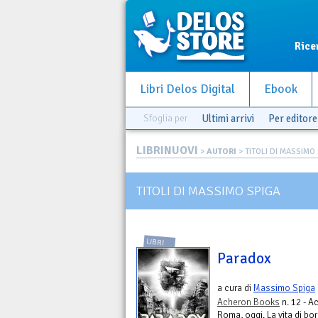
Rice
Libri Delos Digital
Ebook
Sfoglia per
Ultimi arrivi
Per editore
LIBRINUOVI
>
AUTORI
> TITOLI DI MASSIMO
TITOLI DI MASSIMO SPIGA
LIBRI
Paradox
a cura di
Massimo Spiga
Acheron Books
n. 12 - A
Roma, oggi. La vita di bo