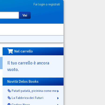
Fai login o registrati
Vai
Nel carrello
Il tuo carrello è ancora
vuoto.
Novità Delos Books
🗞️ Patatì patatà, picinina come me
🗞️ La Fabbrica dei Futuri
👻 Codice Nero