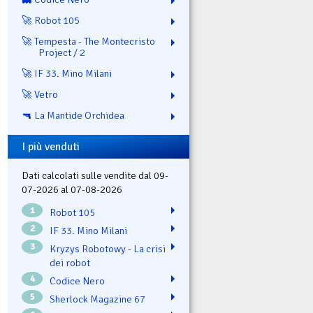
🚀 Robot 105
🚀 Tempesta - The Montecristo
Project / 2
🚀 IF 33. Mino Milani
🚀 Vetro
🔫 La Mantide Orchidea
I più venduti
Dati calcolati sulle vendite dal 09-
07-2026 al 07-08-2026
1
Robot 105
2
IF 33. Mino Milani
3
Kryzys Robotowy - La crisi
dei robot
4
Codice Nero
5
Sherlock Magazine 67