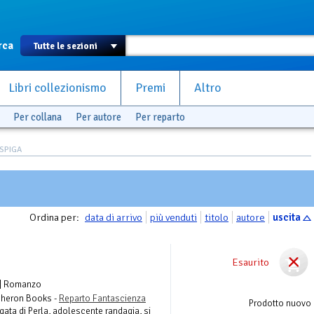
rca
Libri collezionismo
Premi
Altro
Per collana
Per autore
Per reparto
 SPIGA
Ordina per:
data di arrivo
più venduti
titolo
autore
uscita
Esaurito
| Romanzo
cheron Books -
Reparto Fantascienza
Prodotto nuovo
rgata di Perla, adolescente randagia, si