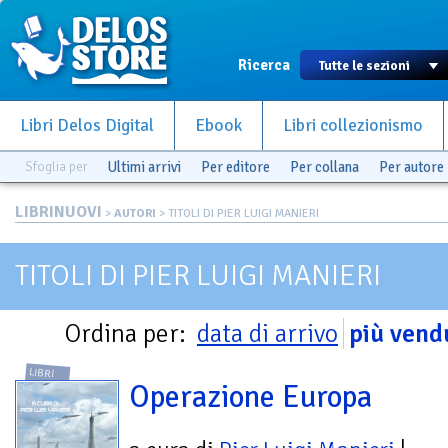
Ricerca
Libri Delos Digital
Ebook
Libri collezionismo
Sfoglia per
Ultimi arrivi
Per editore
Per collana
Per autore
LIBRINUOVI
>
AUTORI
> TITOLI DI PIER LUIGI MANIERI
TITOLI DI PIER LUIGI MANIERI
Ordina per:
data di arrivo
più vend
LIBRI
Operazione Europa