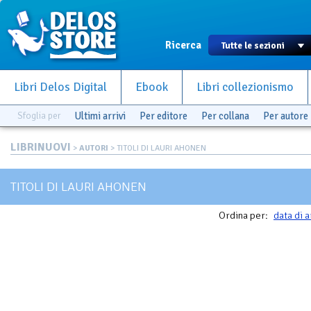
Ricerca
Libri Delos Digital
Ebook
Libri collezionismo
Sfoglia per
Ultimi arrivi
Per editore
Per collana
Per autore
LIBRINUOVI
>
AUTORI
> TITOLI DI LAURI AHONEN
TITOLI DI LAURI AHONEN
Ordina per:
data di a