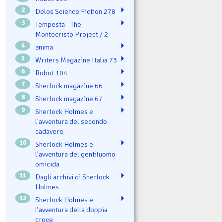
2
Delos Science Fiction 278
3
Tempesta - The
Montecristo Project / 2
4
ənima
5
Writers Magazine Italia 73
6
Robot 104
7
Sherlock magazine 66
8
Sherlock magazine 67
9
Sherlock Holmes e
l'avventura del secondo
cadavere
10
Sherlock Holmes e
l’avventura del gentiluomo
omicida
11
Dagli archivi di Sherlock
Holmes
12
Sherlock Holmes e
l’avventura della doppia
croce