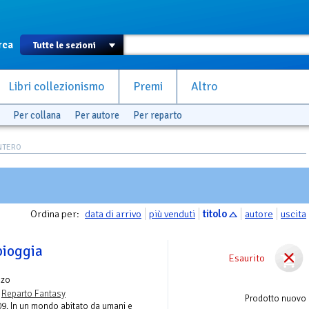
rca
Libri collezionismo
Premi
Altro
Per collana
Per autore
Per reparto
ONTERO
Ordina per:
data di arrivo
più venduti
titolo
autore
uscita
pioggia
Esaurito
nzo
-
Reparto Fantasy
Prodotto nuovo
2109. In un mondo abitato da umani e