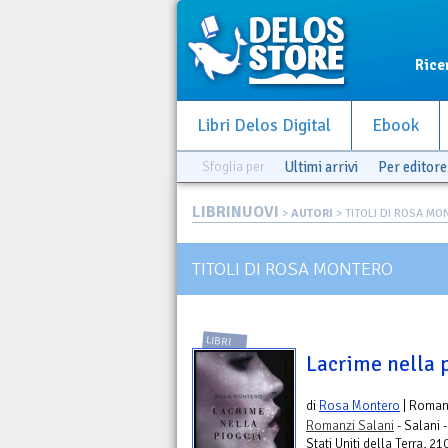
Rice
Libri Delos Digital
Ebook
Sfoglia per
Ultimi arrivi
Per editore
LIBRINUOVI
>
AUTORI
> TITOLI DI ROSA M
TITOLI DI ROSA MONTERO
LIBRI
Lacrime nella 
di
Rosa Montero
| Roma
Romanzi Salani
- Salani 
Stati Uniti della Terra, 