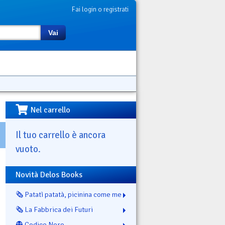
Fai login o registrati
Vai
Nel carrello
Il tuo carrello è ancora
vuoto.
Novità Delos Books
🗞️ Patatì patatà, picinina come me
🗞️ La Fabbrica dei Futuri
👻 Codice Nero