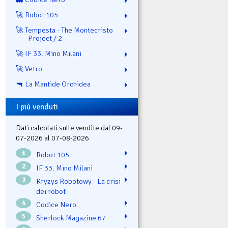
🚀 Robot 105
🚀 Tempesta - The Montecristo
Project / 2
🚀 IF 33. Mino Milani
🚀 Vetro
🔫 La Mantide Orchidea
I più venduti
Dati calcolati sulle vendite dal 09-
07-2026 al 07-08-2026
1
Robot 105
2
IF 33. Mino Milani
3
Kryzys Robotowy - La crisi
dei robot
4
Codice Nero
5
Sherlock Magazine 67