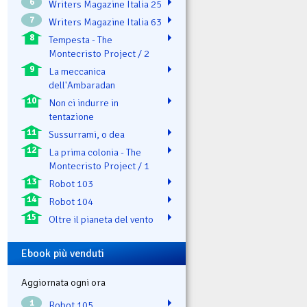
6
Writers Magazine Italia 25
7
Writers Magazine Italia 63
8
Tempesta - The
Montecristo Project / 2
9
La meccanica
dell'Ambaradan
10
Non ci indurre in
tentazione
11
Sussurrami, o dea
12
La prima colonia - The
Montecristo Project / 1
13
Robot 103
14
Robot 104
15
Oltre il pianeta del vento
Ebook più venduti
Aggiornata ogni ora
1
Robot 105