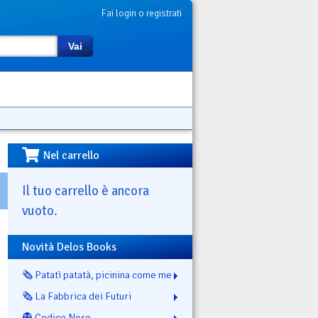
Fai login o registrati
Vai
Nel carrello
Il tuo carrello è ancora
vuoto.
Novità Delos Books
🗞️ Patatì patatà, picinina come me
🗞️ La Fabbrica dei Futuri
👻 Codice Nero