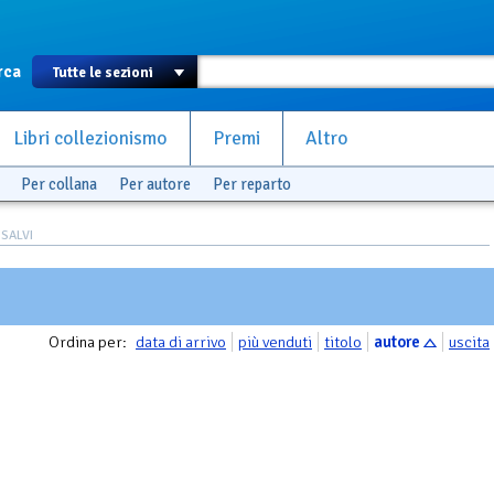
rca
Libri collezionismo
Premi
Altro
Per collana
Per autore
Per reparto
 SALVI
Ordina per:
data di arrivo
più venduti
titolo
autore
uscita