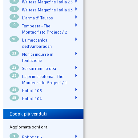
6
Writers Magazine Italia 25
7
Writers Magazine Italia 63
8
L'arma di Tauros
9
Tempesta - The
Montecristo Project / 2
10
La meccanica
dell'Ambaradan
11
Non ci indurre in
tentazione
12
Sussurrami, o dea
13
La prima colonia - The
Montecristo Project / 1
14
Robot 103
15
Robot 104
Ebook più venduti
Aggiornata ogni ora
1
Robot 105