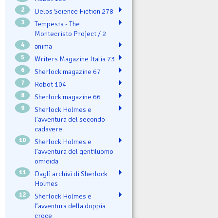
2
Delos Science Fiction 278
3
Tempesta - The
Montecristo Project / 2
4
ənima
5
Writers Magazine Italia 73
6
Sherlock magazine 67
7
Robot 104
8
Sherlock magazine 66
9
Sherlock Holmes e
l'avventura del secondo
cadavere
10
Sherlock Holmes e
l’avventura del gentiluomo
omicida
11
Dagli archivi di Sherlock
Holmes
12
Sherlock Holmes e
l’avventura della doppia
croce