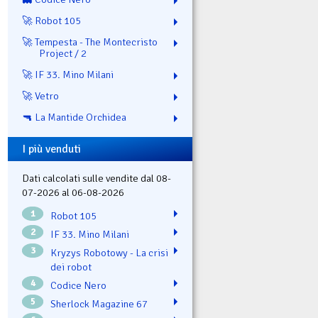
🚀 Robot 105
🚀 Tempesta - The Montecristo
Project / 2
🚀 IF 33. Mino Milani
🚀 Vetro
🔫 La Mantide Orchidea
I più venduti
Dati calcolati sulle vendite dal 08-
07-2026 al 06-08-2026
1
Robot 105
2
IF 33. Mino Milani
3
Kryzys Robotowy - La crisi
dei robot
4
Codice Nero
5
Sherlock Magazine 67