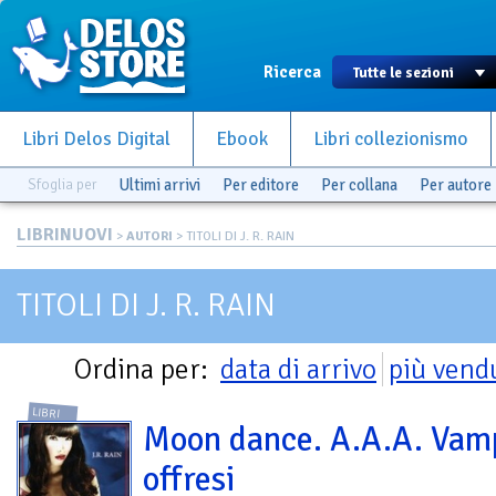
Ricerca
Libri Delos Digital
Ebook
Libri collezionismo
Sfoglia per
Ultimi arrivi
Per editore
Per collana
Per autore
LIBRINUOVI
>
AUTORI
> TITOLI DI J. R. RAIN
TITOLI DI J. R. RAIN
Ordina per:
data di arrivo
più vend
LIBRI
Moon dance. A.A.A. Vamp
offresi