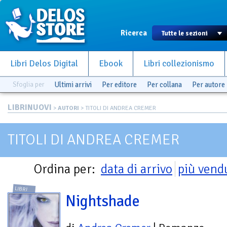
Ricerca
Libri Delos Digital
Ebook
Libri collezionismo
Sfoglia per
Ultimi arrivi
Per editore
Per collana
Per autore
LIBRINUOVI
>
AUTORI
> TITOLI DI ANDREA CREMER
TITOLI DI ANDREA CREMER
Ordina per:
data di arrivo
più vend
LIBRI
Nightshade