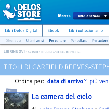
Ricerca
Libri Delos Digital
Ebook
Libri collezionismo
Sfoglia per
Ultimi arrivi
Per editore
Per collana
Per autore
LIBRINUOVI
>
AUTORI
> TITOLI DI GARFIELD REEVES-S...
TITOLI DI GARFIELD REEVES-STE
Ordina per:
data di arrivo
più ven
LIBRI
La camera del cielo