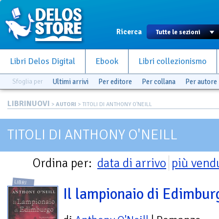
Ricerca
Libri Delos Digital
Ebook
Libri collezionismo
Sfoglia per
Ultimi arrivi
Per editore
Per collana
Per autore
LIBRINUOVI
>
AUTORI
> TITOLI DI ANTHONY O'NEILL
TITOLI DI ANTHONY O'NEILL
Ordina per:
data di arrivo
più vend
LIBRI
Il lampionaio di Edimbur