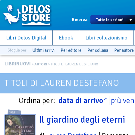
Ricerca
Libri Delos Digital
Ebook
Libri collezionismo
Sfoglia per
Ultimi arrivi
Per editore
Per collana
Per autore
LIBRINUOVI
>
AUTORI
> TITOLI DI LAUREN DESTEFANO
TITOLI DI LAUREN DESTEFANO
Ordina per:
data di arrivo
più ven
LIBRI
Il giardino degli eterni