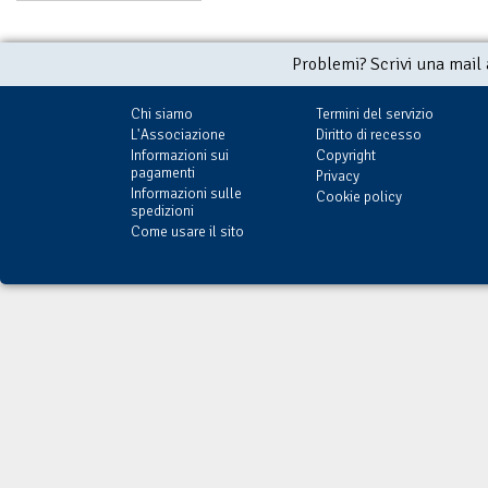
Problemi? Scrivi una mail
Chi siamo
Termini del servizio
L'Associazione
Diritto di recesso
Informazioni sui
Copyright
pagamenti
Privacy
Informazioni sulle
Cookie policy
spedizioni
Come usare il sito