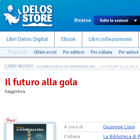
Ricerca
Libri Delos Digital
Ebook
Libri collezionismo
Sfoglia per
Ultimi arrivi
Per editore
Per collana
Per autore
LIBRI NUOVI
>
LA BIBLIOTECA DI PROFONDO RO...
> IL FUTURO ALLA GOLA
Il futuro alla gola
Saggistica
A cura di
Giuseppe Lippi
Collana
La Biblioteca di 