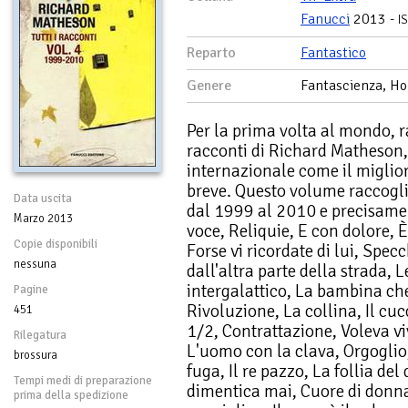
Fanucci
2013 -
I
Reparto
Fantastico
Genere
Fantascienza, Hor
Per la prima volta al mondo, ra
racconti di Richard Matheson, d
internazionale come il miglior
breve. Questo volume raccoglie i
Data uscita
dal 1999 al 2010 e precisame
Marzo 2013
voce, Reliquie, E con dolore, È 
Copie disponibili
Forse vi ricordate di lui, Specc
nessuna
dall'altra parte della strada, 
intergalattico, La bambina ch
Pagine
Rivoluzione, La collina, Il cuc
451
1/2, Contrattazione, Voleva v
Rilegatura
L'uomo con la clava, Orgoglio, 
brossura
fuga, Il re pazzo, La follia d
Tempi medi di preparazione
dimentica mai, Cuore di donna,
prima della spedizione