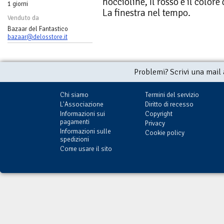
noccioline, Il rosso è il colore
1 giorni
La finestra nel tempo.
Venduto da
Bazaar del Fantastico
bazaar@delosstore.it
Problemi? Scrivi una mail
Chi siamo
Termini del servizio
L'Associazione
Diritto di recesso
Informazioni sui
Copyright
pagamenti
Privacy
Informazioni sulle
Cookie policy
spedizioni
Come usare il sito