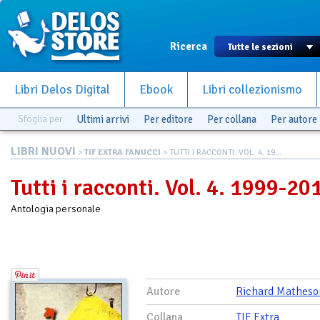
Ricerca
Libri Delos Digital
Ebook
Libri collezionismo
Sfoglia per
Ultimi arrivi
Per editore
Per collana
Per autore
LIBRI NUOVI
>
TIF EXTRA FANUCCI
> TUTTI I RACCONTI. VOL. 4. 19...
Tutti i racconti. Vol. 4. 1999-20
Antologia personale
Autore
Richard Matheso
Collana
TIF Extra