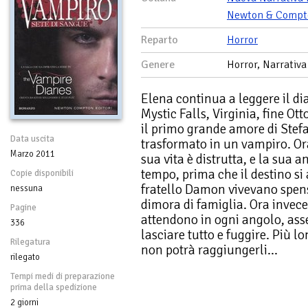
Newton & Compt
Reparto
Horror
Genere
Horror, Narrativa
Elena continua a leggere il dia
Mystic Falls, Virginia, fine Ot
il primo grande amore di Stefan
Data uscita
trasformato in un vampiro. Ora
Marzo 2011
sua vita è distrutta, e la sua
tempo, prima che il destino si 
Copie disponibili
fratello Damon vivevano spensi
nessuna
dimora di famiglia. Ora invece 
Pagine
attendono in ogni angolo, asse
336
lasciare tutto e fuggire. Più l
Rilegatura
non potrà raggiungerli...
rilegato
Tempi medi di preparazione
prima della spedizione
2 giorni