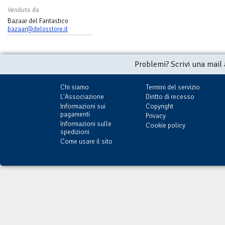
Venduto da
Bazaar del Fantastico
bazaar@delosstore.it
Problemi? Scrivi una mail
Chi siamo
Termini del servizio
L'Associazione
Diritto di recesso
Informazioni sui
Copyright
pagamenti
Privacy
Informazioni sulle
Cookie policy
spedizioni
Come usare il sito