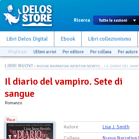
Ricerca
Libri Delos Digital
Ebook
Libri collezionismo
Sfoglia per
Ultimi arrivi
Per editore
Per collana
Per autore
LIBRI NUOVI
>
NUOVA NARRATIVA NEWTON NEWTO...
> IL DIARIO DEL VAMPI
Il diario del vampiro. Sete di
sangue
Romanzo
Autore
Lisa J. Smith
Collana
Nuova Narrativa